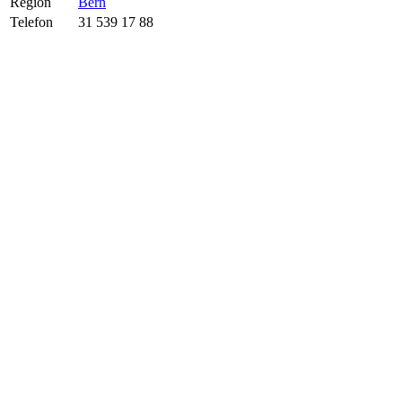
Region
Bern
Telefon
31 539 17 88