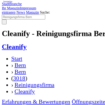
kostenlos
StadtBranche
Ihr Magazin
Impressum
eintragen
News
Magazin
Suche:
Cleanify - Reinigungsfirma Be
Cleanify
Start
›
Bern
›
Bern
(
3018
)
›
Reinigungsfirma
›
Cleanify
Erfahrungen & Bewertungen
Öffnungszeit