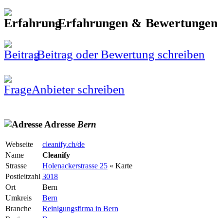
Erfahrungen & Bewertunge
Beitrag oder Bewertung schreiben
Anbieter schreiben
Adresse
Bern
Webseite
cleanify.ch/de
Name
Cleanify
Strasse
Holenackerstrasse 25
« Karte
Postleitzahl
3018
Ort
Bern
Umkreis
Bern
Branche
Reinigungsfirma in Bern