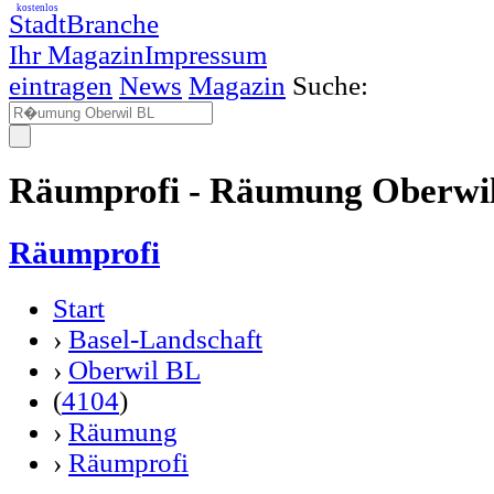
kostenlos
StadtBranche
Ihr Magazin
Impressum
eintragen
News
Magazin
Suche:
Räumprofi - Räumung Oberwi
Räumprofi
Start
›
Basel-Landschaft
›
Oberwil BL
(
4104
)
›
Räumung
›
Räumprofi