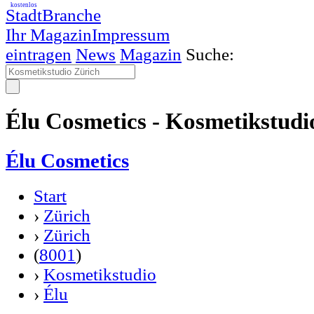
kostenlos
StadtBranche
Ihr Magazin
Impressum
eintragen
News
Magazin
Suche:
Élu Cosmetics - Kosmetikstudi
Élu Cosmetics
Start
›
Zürich
›
Zürich
(
8001
)
›
Kosmetikstudio
›
Élu