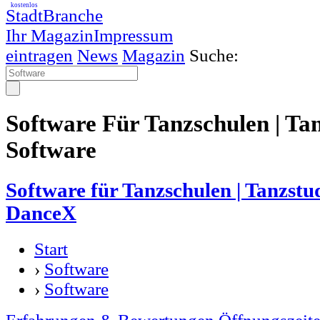
kostenlos
StadtBranche
Ihr Magazin
Impressum
eintragen
News
Magazin
Suche:
Software Für Tanzschulen | Tan
Software
Software für Tanzschulen | Tanzstud
DanceX
Start
›
Software
›
Software