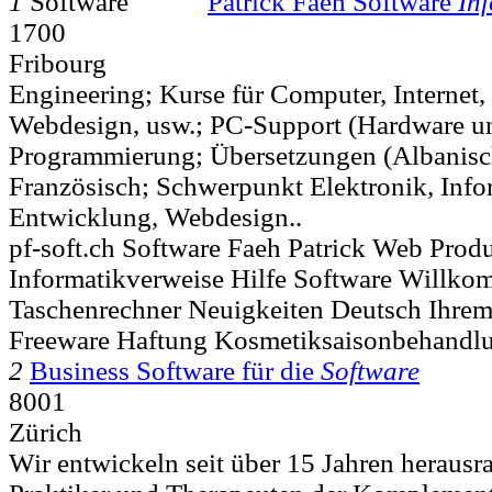
1
Patrick Faeh Software
In
1700
Fribourg
Engineering; Kurse für Computer, Internet
Webdesign, usw.; PC-Support (Hardware un
Programmierung; Übersetzungen (Albanisc
Französisch; Schwerpunkt Elektronik, Info
Entwicklung, Webdesign..
pf-soft.ch Software Faeh Patrick Web Prod
Informatikverweise Hilfe Software Willk
Taschenrechner Neuigkeiten Deutsch Ihre
Freeware Haftung Kosmetiksaisonbehandl
2
Business Software für die
Software
8001
Zürich
Wir entwickeln seit über 15 Jahren herausr