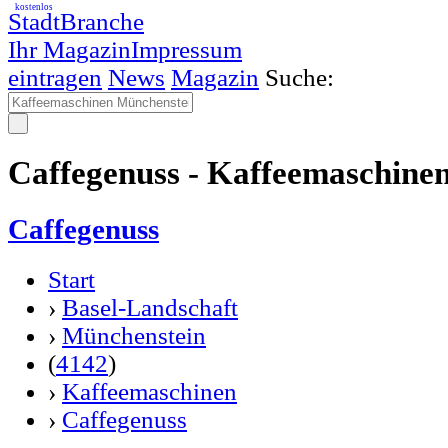
kostenlos
StadtBranche
Ihr Magazin
Impressum
eintragen
News
Magazin
Suche:
Caffegenuss - Kaffeemaschine
Caffegenuss
Start
›
Basel-Landschaft
›
Münchenstein
(
4142
)
›
Kaffeemaschinen
›
Caffegenuss