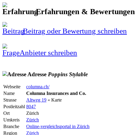
Erfahrungen & Bewertunge
Beitrag oder Bewertung schreiben
Anbieter schreiben
Adresse
Poppins
Stylable
Webseite
columna.ch/
Name
Columna Insurances and Co.
Strasse
Altweg 19
« Karte
Postleitzahl
8047
Ort
Zürich
Umkreis
Zürich
Branche
Online-vergleichsportal in Zürich
Region
Zürich