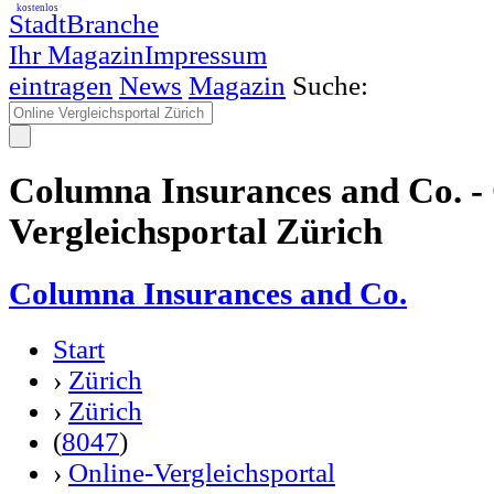
kostenlos
StadtBranche
Ihr Magazin
Impressum
eintragen
News
Magazin
Suche:
Columna Insurances and Co. - 
Vergleichsportal Zürich
Columna Insurances and Co.
Start
›
Zürich
›
Zürich
(
8047
)
›
Online-Vergleichsportal