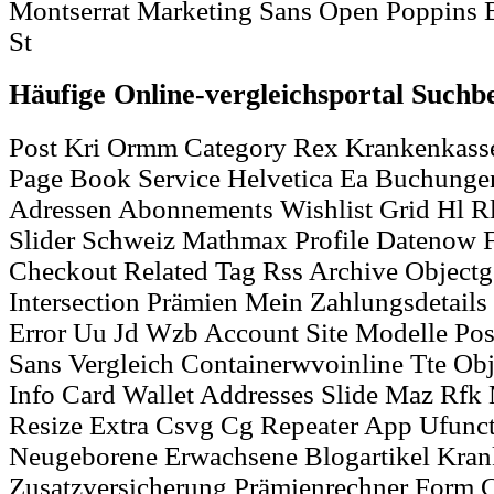
Montserrat Marketing Sans Open Poppins 
St
Häufige Online-vergleichsportal Suchb
Post Kri Ormm Category Rex Krankenkasse
Page Book Service Helvetica Ea Buchunge
Adressen Abonnements Wishlist Grid Hl R
Slider Schweiz Mathmax Profile Datenow F
Checkout Related Tag Rss Archive Object
Intersection Prämien Mein Zahlungsdetails
Error Uu Jd Wzb Account Site Modelle Pos
Sans Vergleich Containerwvoinline Tte Ob
Info Card Wallet Addresses Slide Maz Rfk
Resize Extra Csvg Cg Repeater App Ufunc
Neugeborene Erwachsene Blogartikel Kra
Zusatzversicherung Prämienrechner Form 