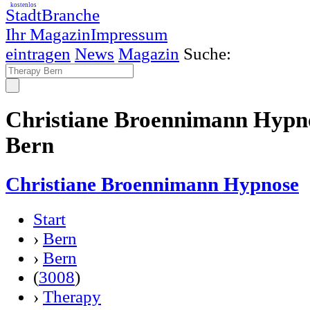
kostenlos
StadtBranche
Ihr Magazin
Impressum
eintragen
News
Magazin
Suche:
Christiane Broennimann Hypn
Bern
Christiane Broennimann Hypnose
Start
›
Bern
›
Bern
(
3008
)
›
Therapy