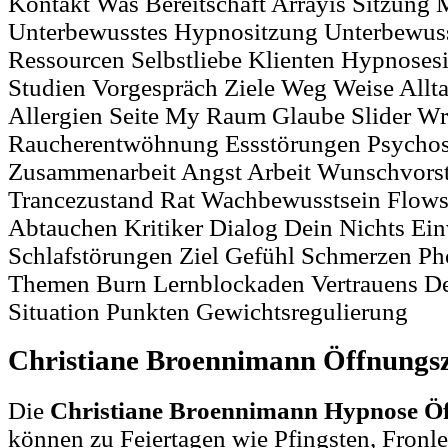
Kontakt Was Bereitschaft Arrayis Sitzung
Unterbewusstes Hypnositzung Unterbewuss
Ressourcen Selbstliebe Klienten Hypnoses
Studien Vorgespräch Ziele Weg Weise Allta
Allergien Seite My Raum Glaube Slider W
Raucherentwöhnung Essstörungen Psycho
Zusammenarbeit Angst Arbeit Wunschvors
Trancezustand Rat Wachbewusstsein Flows
Abtauchen Kritiker Dialog Dein Nichts Ein
Schlafstörungen Ziel Gefühl Schmerzen P
Themen Burn Lernblockaden Vertrauens D
Situation Punkten Gewichtsregulierung
Christiane Broennimann Öffnungs
Die
Christiane Broennimann Hypnose Öf
können zu Feiertagen wie Pfingsten, Fronl