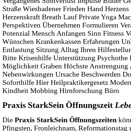
Vergangenes Sinnverlust Impulse Bilder Ge
Straße Wiesbadener Frieden Hand Herzens Ih
Herzenskraft Breath Lauf Private Yoga Ma
Perspektiven Übernehmen Formulieren Ve
Potenzial Mensch Anfangen Sinn Fitness Ve
Wünschen Krankenkassen Erfahrungen Unb
Entlastung Sitzung Alltag Ihren Hilfestell
Bitte Krisenhilfe Unterstützung Psychothe 
Möglichkeit Graben Höchste Anstrengung
Nebenwirkungen Ursache Beschwerden D
Soforthilfe Hier Heilpraktikergesetz Moder
Kindheit Mobbing Hirnforschung Büro
Praxis StarkSein Öffnungszeit
Leb
Die
Praxis StarkSein Öffnungszeiten
könn
Pfingsten, Fronleichnam, Reformationstag 