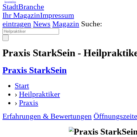
kostenlos
StadtBranche
Ihr Magazin
Impressum
eintragen
News
Magazin
Suche:
Praxis StarkSein - Heilpraktik
Praxis StarkSein
Start
›
Heilpraktiker
›
Praxis
Erfahrungen & Bewertungen
Öffnungszeit