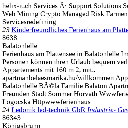
helix-it.ch Services Â· Support Solutions S
Web Mining Crypto Managed Risk Farmen
Servicesredefining
23
Kinderfreundliches Ferienhaus am Platt
8638
Balatonlelle
Ferienhaus am Plattensee in Balatonlelle 
Personen können ihren Urlaub bequem ver
Appartements mit 160 m 2, mit..
apartmanbelaesmarika.hu/willkommen App
Balatonlelle BÃ©la Familie Balaton Apart
Freunden Stadt Sommer Horvath Wwwferie
Logocska Httpwwwferienhaus
24
Ledonik led-technik GbR
Industrie- G
86343
Königsbrunn