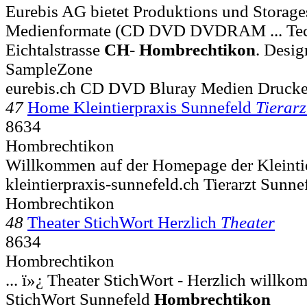
Eurebis AG bietet Produktions und Storage
Medienformate (CD DVD DVDRAM ... Tec
Eichtalstrasse
CH
-
Hombrechtikon
. Desi
SampleZone
eurebis.ch CD DVD Bluray Medien Druck
47
Home Kleintierpraxis Sunnefeld
Tierarz
8634
Hombrechtikon
Willkommen auf der Homepage der Kleintie
kleintierpraxis-sunnefeld.ch Tierarzt Sunne
Hombrechtikon
48
Theater StichWort Herzlich
Theater
8634
Hombrechtikon
... ï»¿ Theater StichWort - Herzlich willk
StichWort Sunnefeld
Hombrechtikon