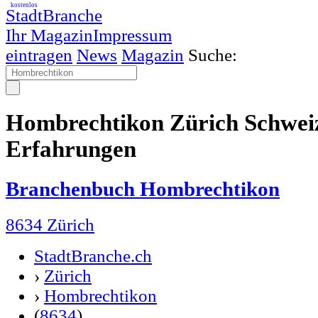
kostenlos
StadtBranche
Ihr Magazin
Impressum
eintragen
News
Magazin
Suche:
Hombrechtikon Zürich Schwei
Erfahrungen
Branchenbuch Hombrechtikon
8634 Zürich
StadtBranche.ch
›
Zürich
›
Hombrechtikon
(
8634
)