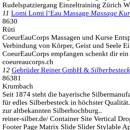
Rudelspatziergang Einzeltraining Zürich 
11
Lomi Lomi l‘Eau Massage
Massage Kur
8630
Rüti
CoeurEauCorps Massagen und Kurse Ents
Verbindung von Körper, Geist und Seele E
CoeurEauCorps empfangen schenkt dir ein B
coeureaucorps.ch
12
Gebrüder Reiner GmbH &
Silberbesteck
86381
Krumbach
Seit 1874 steht die bayerische Silbermanuf
für edles Silberbesteck in höchster Qualitä
zur altbekannten Silberhochburg..
reiner-silber.de/ Container Site Vertical 
Footer Page Matrix Slide Slider Stylable A