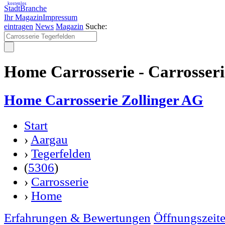
kostenlos
StadtBranche
Ihr Magazin
Impressum
eintragen
News
Magazin
Suche:
Home Carrosserie - Carrosseri
Home Carrosserie Zollinger AG
Start
›
Aargau
›
Tegerfelden
(
5306
)
›
Carrosserie
›
Home
Erfahrungen & Bewertungen
Öffnungszeit