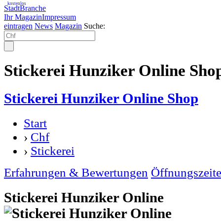
kostenlos
StadtBranche
Ihr Magazin
Impressum
eintragen
News
Magazin
Suche:
Stickerei Hunziker Online Shop
Stickerei Hunziker Online Shop
Start
›
Chf
›
Stickerei
Erfahrungen & Bewertungen
Öffnungszeit
Stickerei Hunziker Online