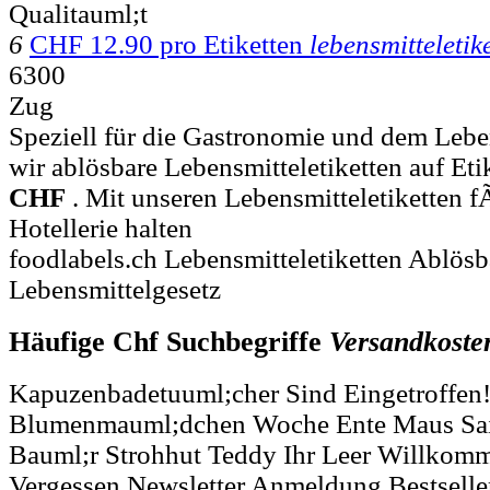
Qualitauml;t
6
CHF 12.90 pro Etiketten
lebensmitteletik
6300
Zug
Speziell für die Gastronomie und dem Lebe
wir ablösbare Lebensmitteletiketten auf Etik
CHF
. Mit unseren Lebensmitteletiketten 
Hotellerie halten
foodlabels.ch Lebensmitteletiketten Ablösb
Lebensmittelgesetz
Häufige Chf Suchbegriffe
Versandkoste
Kapuzenbadetuuml;cher Sind Eingetroffen!!
Blumenmauml;dchen Woche Ente Maus Sail
Bauml;r Strohhut Teddy Ihr Leer Willkom
Vergessen Newsletter Anmeldung Bestselle