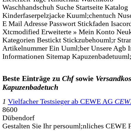
Waschhandschuh Suche Startseite Katalog
Kinderfaserpelzjacke Kuuml;chentuch Nusc
E Mail Adresse Passwort Stickfaden Isac
Xtcmodified Erweiterte » Mein Konto Ne
Kategorien Bestickt Stickzubehouml;r Stra
Artikelnummer Ein Uuml;ber Unsere Agb 
Informationen Sitemap Kapuzenbadetuuml
Beste Einträge zu
Chf
sowie
Versandkos
Kapuzenbadetuch
1
Vielfacher Testsieger ab CEWE AG
CEW
8600
Dübendorf
Gestalten Sie Ihr persouml;nliches CEW