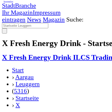
kostenlos
StadtBranche
Ihr Magazin
Impressum
eintragen
News
Magazin
Suche:
X Fresh Energy Drink - Starts
X Fresh Energy Drink ILCS Trad
Start
›
Aargau
›
Leuggern
(
5316
)
›
Startseite
›
X