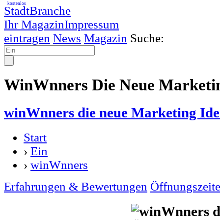
kostenlos
StadtBranche
Ihr Magazin
Impressum
eintragen
News
Magazin
Suche:
WinWnners Die Neue Marketing
winWnners die neue Marketing Ide
Start
›
Ein
›
winWnners
Erfahrungen & Bewertungen
Öffnungszeit