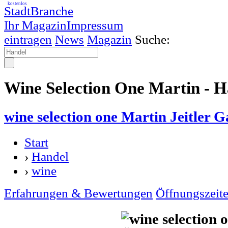
kostenlos
StadtBranche
Ihr Magazin
Impressum
eintragen
News
Magazin
Suche:
Wine Selection One Martin - H
wine selection one Martin Jeitle
Start
›
Handel
›
wine
Erfahrungen & Bewertungen
Öffnungszeit