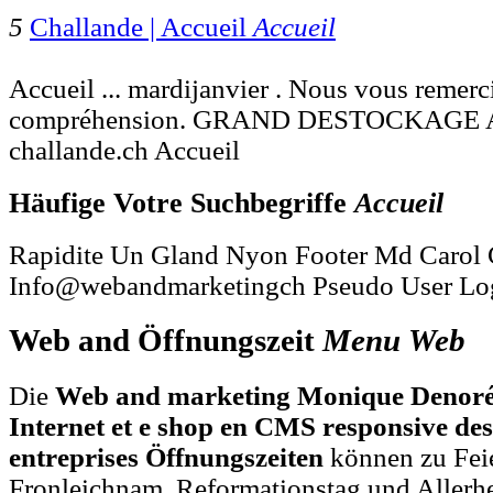
5
Challande | Accueil
Accueil
Accueil ... mardijanvier . Nous vous remer
compréhension. GRAND DESTOCKAG
challande.ch Accueil
Häufige Votre Suchbegriffe
Accueil
Rapidite Un Gland Nyon Footer Md Carol C
Info@webandmarketingch Pseudo User Lo
Web and Öffnungszeit
Menu
Web
Die
Web and marketing Monique Denoréaz
Internet et e shop en CMS responsive d
entreprises Öffnungszeiten
können zu Feie
Fronleichnam, Reformationstag und Allerh