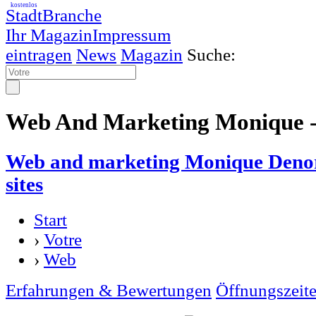
kostenlos
StadtBranche
Ihr Magazin
Impressum
eintragen
News
Magazin
Suche:
Web And Marketing Monique -
Web and marketing Monique Denor
sites
Start
›
Votre
›
Web
Erfahrungen & Bewertungen
Öffnungszeit