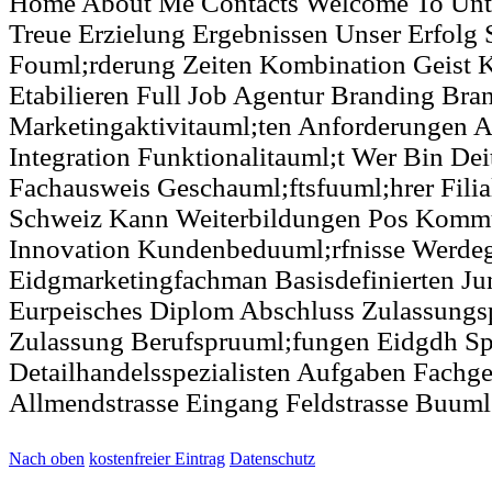
Home About Me Contacts Welcome To Unt
Treue Erzielung Ergebnissen Unser Erfolg 
Fouml;rderung Zeiten Kombination Geist
Etabilieren Full Job Agentur Branding Bra
Marketingaktivitauml;ten Anforderungen 
Integration Funktionalitauml;t Wer Bin Deit
Fachausweis Geschauml;ftsfuuml;hrer Filia
Schweiz Kann Weiterbildungen Pos Kommu
Innovation Kundenbeduuml;rfnisse Werde
Eidgmarketingfachman Basisdefinierten J
Eurpeisches Diplom Abschluss Zulassungs
Zulassung Berufspruuml;fungen Eidgdh Spe
Detailhandelsspezialisten Aufgaben Fachge
Allmendstrasse Eingang Feldstrasse Buuml
Nach oben
kostenfreier Eintrag
Datenschutz