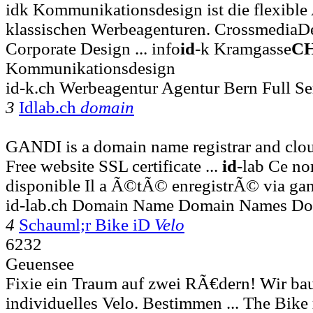
idk Kommunikationsdesign ist die flexible 
klassischen Werbeagenturen. CrossmediaD
Corporate Design ... info
id
-k Kramgasse
C
Kommunikationsdesign
id-k.ch Werbeagentur Agentur Bern Full Se
3
Idlab.ch
domain
GANDI is a domain name registrar and clo
Free website SSL certificate ...
id
-lab Ce no
disponible Il a Ã©tÃ© enregistrÃ© via ga
id-lab.ch Domain Name Domain Names Dom
4
Schauml;r Bike iD
Velo
6232
Geuensee
Fixie ein Traum auf zwei RÃ€dern! Wir ba
individuelles Velo. Bestimmen ... The Bike