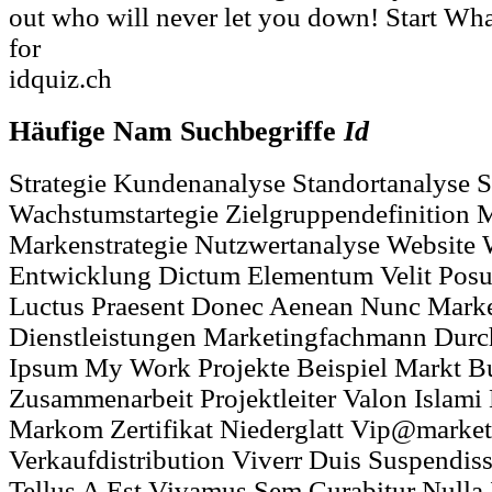
out who will never let you down! Start What
for
idquiz.ch
Häufige Nam Suchbegriffe
Id
Strategie Kundenanalyse Standortanalyse 
Wachstumstartegie Zielgruppendefinition M
Markenstrategie Nutzwertanalyse Website
Entwicklung Dictum Elementum Velit Posue
Luctus Praesent Donec Aenean Nunc Marke
Dienstleistungen Marketingfachmann Durc
Ipsum My Work Projekte Beispiel Markt Bu
Zusammenarbeit Projektleiter Valon Islami
Markom Zertifikat Niederglatt Vip@mark
Verkaufdistribution Viverr Duis Suspendis
Tellus A Est Vivamus Sem Curabitur Nulla