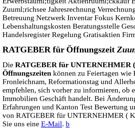
Erwerbstauml;tigkeit Aktienruuml;ckkauf B
Zuuml;richsee Jahresrechnung Verrechnun
Betreuung Netzwerk Inventar Fokus Kernk
Lebenshaltungskosten Beratungsstelle Ges
Handelsregister Regelung Gratisaktien Fi
RATGEBER für Öffnungszeit
Zuum
Die
RATGEBER für UNTERNEHMER ( 
Öffnungszeiten
können zu Feiertagen wie P
Fronleichnam, Reformationstag und Allerh
empfehlen, sich vorher zu informieren, ob e
Immobilien Geschäft handelt. Bei Änderu
Erfahrungen und Kanton Test Bewertung un
von RATGEBER für UNTERNEHMER ( KMU
Sie uns eine
E-Mail
.
b