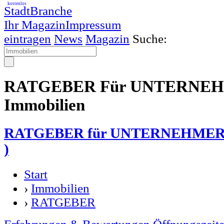
kostenlos
StadtBranche
Ihr Magazin
Impressum
eintragen
News
Magazin
Suche:
RATGEBER Für UNTERNEH
Immobilien
RATGEBER für UNTERNEHMER 
)
Start
›
Immobilien
›
RATGEBER