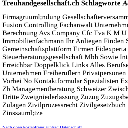
Treuhandgesellschaft.ch Schlagworte
A
Firmagruuml;ndung Gesellschafterversamm
Fusion Controlling Fachanwalt Unternehm
Berechnung Avs Company Cfc Tva K M U 
Immobilienfachmann Ihr Anliegen Finden 
Gemeinschaftsplattform Firmen Fidexperta
Steuerberatungsgesellschaft Mbh Sowie In
Erreichbar Doppelklick Links Alles Berufs
Unternehmen Freiberuflern Privatpersonen
Vorbei No Kontaktformular Spezialisten E
Zb Managementberatung Schweizer Zwisch
Dritte Zweigniederlassung Zuzug Zuzugsb
Zulagen Zivilprozessrecht Zivilgesetzbuch
Zinssauml;tze
Nach oben
kostenfreier Eintrag
Datenschutz