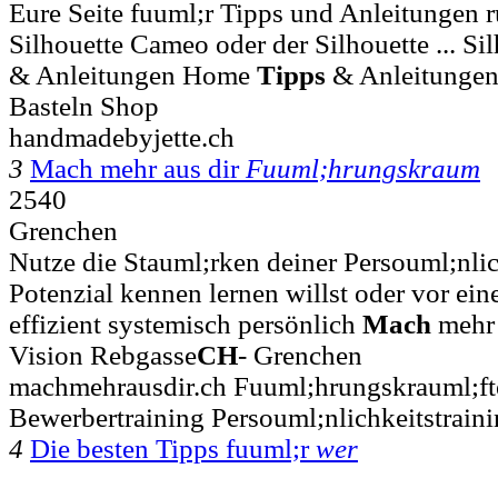
Eure Seite fuuml;r Tipps und Anleitungen
Silhouette Cameo oder der Silhouette ... S
& Anleitungen Home
Tipps
& Anleitungen
Basteln Shop
handmadebyjette.ch
3
Mach mehr aus dir
Fuuml;hrungskraum
2540
Grenchen
Nutze die Stauml;rken deiner Persouml;nli
Potenzial ke nne n lernen willst oder vor eine
effizient systemisch persönlich
Mach
mehr a
Vision Rebgasse
CH
- Grenchen
machmehrausdir.ch Fuuml;hrungskrauml;ft
Bewerbertraining Persouml;nlichkeitstrain
4
Die besten Tipps fuuml;r
wer