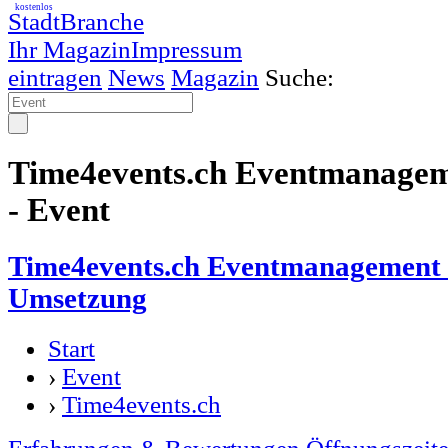
kostenlos
StadtBranche
Ihr Magazin
Impressum
eintragen
News
Magazin
Suche:
Time4events.ch Eventmanagem
- Event
Time4events.ch Eventmanagement
Umsetzung
Start
›
Event
›
Time4events.ch