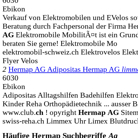
6030
Ebikon
Verkauf von Elektromobilen und EVelos s
Beratung durch Fachpersonal der Firma He
AG
Elektromobile MobilitÃ¤t ist ein Grun
beraten Sie gerne! Elektromobile Mo
elektromobil-schweiz.ch Elektrovelos Elekt
Flyer Velos
2
Hermap AG Adipositas Hermap AG
limm
6030
Ebikon
Adipositas Alltagshilfen Badehilfen Elektr
Kinder Reha Orthopädietechnik ... ausser 
www.club.
ch
! opyright
Hermap
AG
Sitem
swiss-reha.ch Limmex Uhr Limex Blutdruck
Häufige Hermap Suchbegriffe
Ag