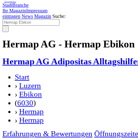
kostenlos
StadtBranche
Ihr Magazin
Impressum
eintragen
News
Magazin
Suche:
Hermap AG - Hermap Ebikon
Hermap AG Adipositas Alltagshilfe
Start
›
Luzern
›
Ebikon
(
6030
)
›
Hermap
›
Hermap
Erfahrungen & Bewertungen
Öffnungszeit