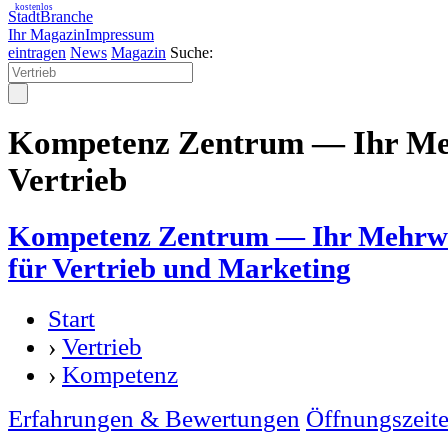
kostenlos
StadtBranche
Ihr Magazin
Impressum
eintragen
News
Magazin
Suche:
Kompetenz Zentrum — Ihr Me
Vertrieb
Kompetenz Zentrum — Ihr Mehrwer
für Vertrieb und Marketing
Start
›
Vertrieb
›
Kompetenz
Erfahrungen & Bewertungen
Öffnungszeit