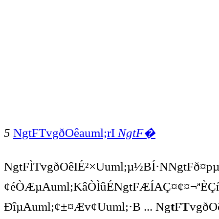
5
NgtFTvgðOêauml;rI
NgtF�
NgtFÌTvgðOêIÉ²×Uuml;µ½BÍ·NNgtFð
¢éÒÆµAuml;KâÒÌûÉNgtFÆÍAÇ¤¢¤¬ªÈÇñ
ÐîµAuml;¢±¤Æv¢Uuml;·B ... Ng
t
F
T
vgðO