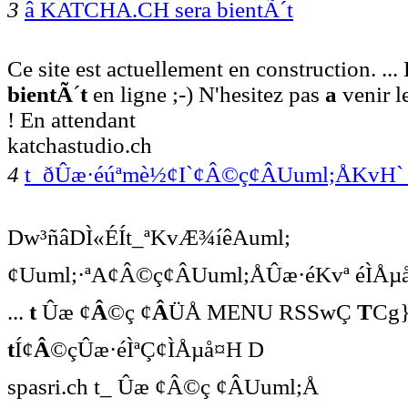
3
â KATCHA.CH sera bientÃ´t
Ce site est actuellement en construction. 
bientÃ
´
t
en ligne ;-) N'hesitez pas
a
venir l
! En attendant
katchastudio.ch
4
t_ðÛæ·éúªmè½¢I`¢Â©ç¢ÂUuml;ÅKvH
Dw³ñâDÌ«ÉÍt_ªKvÆ¾íêAuml;
¢Uuml;·ªA¢Â©ç¢ÂUuml;ÅÛæ·éKvª éÌÅµå
... 
t
 Ûæ ¢
Â
©ç ¢
Â
ÜÅ MENU RSSwÇ 
T
Cg
t
Í¢
Â
©çÛæ·éÌªÇ¢ÌÅµå¤H D
spasri.ch t_ Ûæ ¢Â©ç ¢ÂUuml;Å