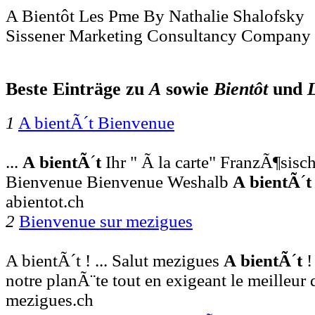
A Bientôt Les Pme By Nathalie Shalofsky
Sissener Marketing Consultancy Company
Beste Einträge zu
A
sowie
Bientôt
und
1
A bientÃ´t Bienvenue
...
A
bientÃ
´
t
Ihr " Ã la carte" FranzÃ¶sisc
Bienvenue Bienvenue Weshalb
A
bientÃ
´
t
abientot.ch
2
Bienvenue sur mezigues
A bientÃ´t ! ... Salut mezigues
A
bientÃ
´
t
!
notre planÃ¨te tout en exigeant le meilleur 
mezigues.ch