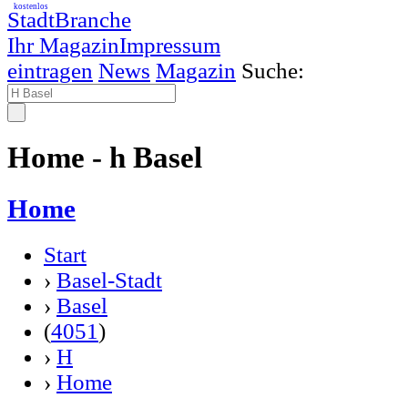
kostenlos
StadtBranche
Ihr Magazin
Impressum
eintragen
News
Magazin
Suche:
Home - h Basel
Home
Start
›
Basel-Stadt
›
Basel
(
4051
)
›
H
›
Home