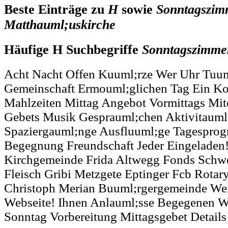
Beste Einträge zu
H
sowie
Sonntagszim
Matthauml;uskirche
Häufige H Suchbegriffe
Sonntagszimme
Acht Nacht Offen Kuuml;rze Wer Uhr Tuum
Gemeinschaft Ermouml;glichen Tag Ein K
Mahlzeiten Mittag Angebot Vormittags Mite
Gebets Musik Gesprauml;chen Aktivitauml;
Spaziergauml;nge Ausfluuml;ge Tagespro
Begegnung Freundschaft Jeder Eingeladen!
Kirchgemeinde Frida Altwegg Fonds Schwei
Fleisch Gribi Metzgete Eptinger Fcb Rotar
Christoph Merian Buuml;rgergemeinde We
Webseite! Ihnen Anlauml;sse Begegenen W
Sonntag Vorbereitung Mittagsgebet Details