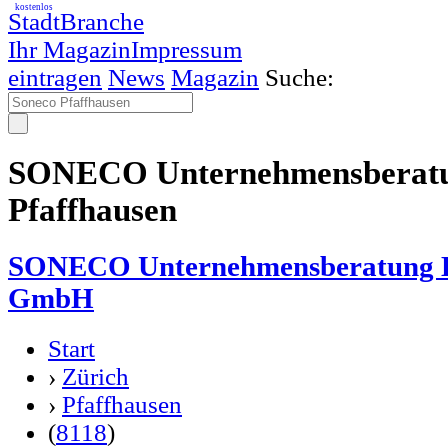
kostenlos
StadtBranche
Ihr Magazin
Impressum
eintragen
News
Magazin
Suche:
SONECO Unternehmensberatu
Pfaffhausen
SONECO Unternehmensberatung 
GmbH
Start
›
Zürich
›
Pfaffhausen
(
8118
)