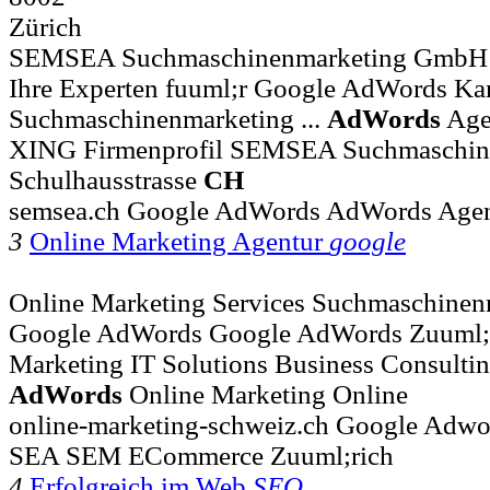
Zürich
SEMSEA Suchmaschinenmarketing GmbH 
Ihre Experten fuuml;r Google AdWords K
Suchmaschinenmarketing ...
AdWords
Age
XING Firmenprofil SEMSEA Suchmaschi
Schulhausstrasse
CH
semsea.ch Google AdWords AdWords Age
3
Online Marketing Agentur
google
Online Marketing Services Suchmaschine
Google AdWords Google AdWords Zuuml;ri
Marketing IT Solutions Business Consulti
AdWords
Online Marketing Online
online-marketing-schweiz.ch Google Adwo
SEA SEM ECommerce Zuuml;rich
4
Erfolgreich im Web
SEO