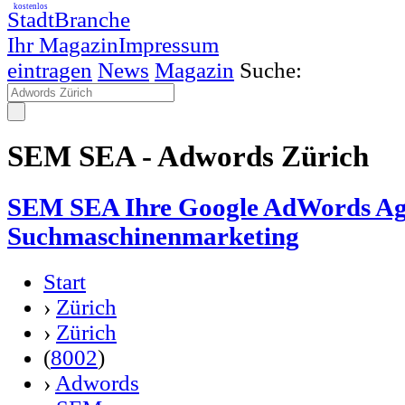
kostenlos
StadtBranche
Ihr Magazin
Impressum
eintragen
News
Magazin
Suche:
SEM SEA - Adwords Zürich
SEM SEA Ihre Google AdWords Ag
Suchmaschinenmarketing
Start
›
Zürich
›
Zürich
(
8002
)
›
Adwords