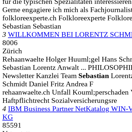
für die typischen Spezialitäten interessiere
Gerne engagiere ich mich als Fachjournalis
folkloreexperte.ch Folkloreexperte Folklor
Sebastian Sebastian
3
WILLKOMMEN BEI LORENTZ SCHM
8006
Zürich
Rehaanwaelte Holger Huuml;gel Hans Schmi
Sebastian Lorentz Anwalt ... PHILOSOP
Newsletter Kanzlei Team
Sebastian
Lorent
Schmidt Daniel Fritz Andrea F
rehaanwaelte.ch Unfall Kouml;perschaden 
Haftpflichtrecht Sozialversicherungsre
4
IBM Business Partner NetKatalog WIN-
KG
85591