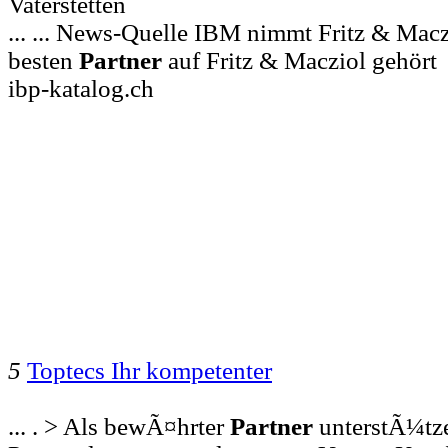
Vaterstetten
... ... News-Quelle IBM nimmt Fritz & Macz
besten
Partner
auf Fritz & Macziol gehört
ibp-katalog.ch
5
Toptecs Ihr kompetenter
... . > Als bewÃ¤hrter
Partner
unterstÃ¼tze