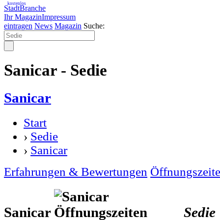
kostenlos
StadtBranche
Ihr Magazin
Impressum
eintragen
News
Magazin
Suche:
Sanicar - Sedie
Sanicar
Start
›
Sedie
›
Sanicar
Erfahrungen & Bewertungen
Öffnungszeit
Sanicar
Sedie