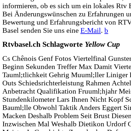
informieren, ob es sich um ein lokales Rtv 
Bei Änderungswünschen zu Erfahrungen un
Bewertung und Erfahrungsbericht von RT
Basel senden Sie uns eine
E-Mail
.
b
Rtvbasel.ch Schlagworte
Yellow
Cup
Cs Chênois Genf Fotos Viertelfinal Gunst
Beginn Sekunden Treffer Max Damit Vierte
Tauml;tlichkeit Gehrig Muuml;ller Linige
Outs Schiedsrichterleistung Rahmen Achtel
Anbetracht Qualifikation Fruuml;hjahr Meis
Stundenkilometer Lars Ihnen Nicht Kopf S
Bauml;lle Obwohl Taktik Anders Eggert Si
Macken Deshalb Problem Seit Brust Diese
Inzwischen Mal Weshalb Dietikon Urdorf 