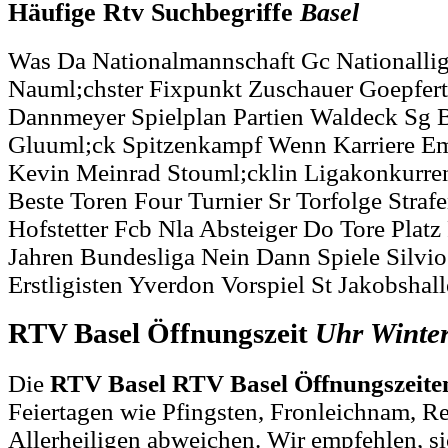
Häufige Rtv Suchbegriffe
Basel
Was Da Nationalmannschaft Gc Nationallig
Nauml;chster Fixpunkt Zuschauer Goepfert
Dannmeyer Spielplan Partien Waldeck Sg 
Gluuml;ck Spitzenkampf Wenn Karriere E
Kevin Meinrad Stouml;cklin Ligakonkurren
Beste Toren Four Turnier Sr Torfolge Stra
Hofstetter Fcb Nla Absteiger Do Tore Platz 
Jahren Bundesliga Nein Dann Spiele Silvi
Erstligisten Yverdon Vorspiel St Jakobsha
RTV Basel Öffnungszeit
Uhr
Winte
Die
RTV Basel RTV Basel Öffnungszeite
Feiertagen wie Pfingsten, Fronleichnam, R
Allerheiligen abweichen. Wir empfehlen, si