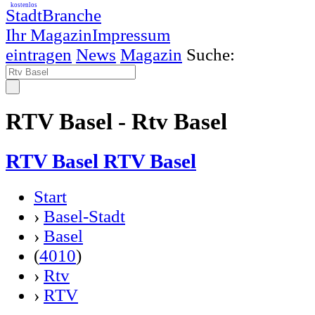
kostenlos
StadtBranche
Ihr Magazin
Impressum
eintragen
News
Magazin
Suche:
RTV Basel - Rtv Basel
RTV Basel RTV Basel
Start
›
Basel-Stadt
›
Basel
(
4010
)
›
Rtv
›
RTV