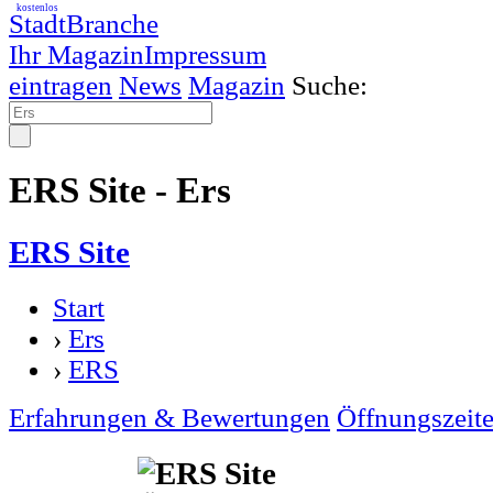
kostenlos
StadtBranche
Ihr Magazin
Impressum
eintragen
News
Magazin
Suche:
ERS Site - Ers
ERS Site
Start
›
Ers
›
ERS
Erfahrungen & Bewertungen
Öffnungszeit