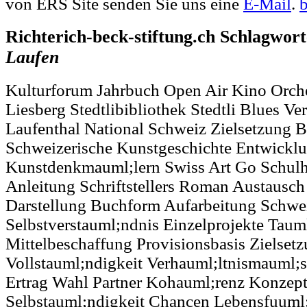
von ERS Site senden Sie uns eine
E-Mail
.
Richterich-beck-stiftung.ch Schlagwor
Laufen
Kulturforum Jahrbuch Open Air Kino Orche
Liesberg Stedtlibibliothek Stedtli Blues Ve
Laufenthal National Schweiz Zielsetzung 
Schweizerische Kunstgeschichte Entwickl
Kunstdenkmauml;lern Swiss Art Go Schul
Anleitung Schriftstellers Roman Austausch S
Darstellung Buchform Aufarbeitung Schwei
Selbstverstauml;ndnis Einzelprojekte Tauml
Mittelbeschaffung Provisionsbasis Zielset
Vollstauml;ndigkeit Verhauml;ltnismauml;
Ertrag Wahl Partner Kohauml;renz Konzept
Selbstauml;ndigkeit Chancen Lebensfuuml