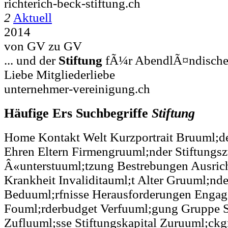
richterich-beck-stiftung.ch
2
Aktuell
2014
von GV zu GV
... und der
Stiftung
fÃ¼r AbendlÃ¤ndische 
Liebe Mitgliederliebe
unternehmer-vereinigung.ch
Häufige Ers Suchbegriffe
Stiftung
Home Kontakt Welt Kurzportrait Bruuml;de
Ehren Eltern Firmengruuml;nder Stiftungs
Â«unterstuuml;tzung Bestrebungen Ausric
Krankheit Invaliditauml;t Alter Gruuml;nd
Beduuml;rfnisse Herausforderungen Engage
Fouml;rderbudget Verfuuml;gung Gruppe
Zufluuml;sse Stiftungskapital Zuruuml;ckg