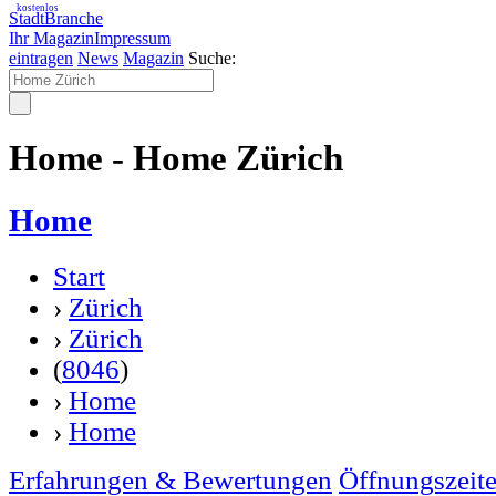
kostenlos
StadtBranche
Ihr Magazin
Impressum
eintragen
News
Magazin
Suche:
Home - Home Zürich
Home
Start
›
Zürich
›
Zürich
(
8046
)
›
Home
›
Home
Erfahrungen & Bewertungen
Öffnungszeit