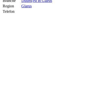
Branche
Duuml;rst in Glarus
Region
Glarus
Telefon