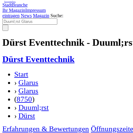
kostenlos
StadtBranche
Ihr Magazin
Impressum
eintragen
News
Magazin
Suche:
Dürst Eventtechnik - Duuml;rs
Dürst Eventtechnik
Start
›
Glarus
›
Glarus
(
8750
)
›
Duuml;rst
›
Dürst
Erfahrungen & Bewertungen
Öffnungszeit