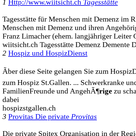
1
Http://www.wiitsicht.ch
Tagesstätte
Tagesstätte für Menschen mit Demenz im Rhe
Menschen mit Demenz und ihren Angehörige
Franz Limacher (ehem. langjähriger Leite
wiitsicht.ch Tagesstätte Demenz Demente 
2
Hospiz und HospizDienst
Ãber diese Seite gelangen Sie zum HospizD
zum Hospiz St.Gallen. ... Schwerkranke un
FamilienFreunde und AngehÃ¶
rige
zu scha
dabei
hospizstgallen.ch
3
Provitas Die private
Provitas
Die private Spitex Organisation in der Reg