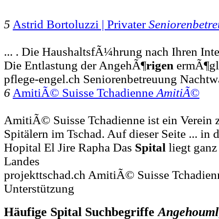
5
Astrid Bortoluzzi | Privater
Seniorenbetr
... . Die HaushaltsfÃ¼hrung nach Ihren Inte
Die Entlastung der AngehÃ¶
rigen
ermÃ¶gl
pflege-engel.ch Seniorenbetreuung Nachtw
6
AmitiÃ© Suisse Tchadienne
AmitiÃ©
AmitiÃ© Suisse Tchadienne ist ein Verein 
Spitälern im Tschad. Auf dieser Seite ... in
Hopital El Jire Rapha Das
Spital
liegt gan
Landes
projekttschad.ch AmitiÃ© Suisse Tchadien
Unterstützung
Häufige Spital Suchbegriffe
Angehouml;