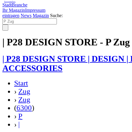
kostenlos
StadtBranche
Ihr Magazin
Impressum
eintragen
News
Magazin
Suche:
| P28 DESIGN STORE - P Zug
| P28 DESIGN STORE | DESIGN |
ACCESSORIES
Start
›
Zug
›
Zug
(
6300
)
›
P
›
|