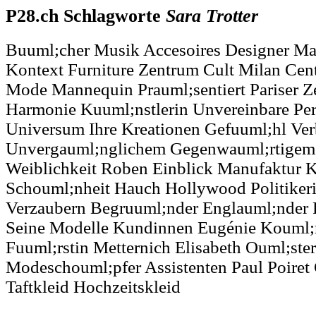
P28.ch Schlagworte
Sara
Trotter
Buuml;cher Musik Accesoires Designer Man
Kontext Furniture Zentrum Cult Milan Cent
Mode Mannequin Prauml;sentiert Pariser Ze
Harmonie Kuuml;nstlerin Unvereinbare Per
Universum Ihre Kreationen Gefuuml;hl Ve
Unvergauml;nglichem Gegenwauml;rtigem H
Weiblichkeit Roben Einblick Manufaktur K
Schouml;nheit Hauch Hollywood Politikeri
Verzaubern Begruuml;nder Englauml;nder 
Seine Modelle Kundinnen Eugénie Kouml;n
Fuuml;rstin Metternich Elisabeth Ouml;ster
Modeschouml;pfer Assistenten Paul Poiret 
Taftkleid Hochzeitskleid