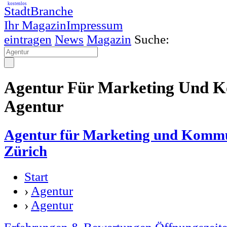
kostenlos
StadtBranche
Ihr Magazin
Impressum
eintragen
News
Magazin
Suche:
Agentur Für Marketing Und K
Agentur
Agentur für Marketing und Kommu
Zürich
Start
›
Agentur
›
Agentur