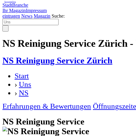
kostenlos
StadtBranche
Ihr Magazin
Impressum
eintragen
News
Magazin
Suche:
NS Reinigung Service Zürich -
NS Reinigung Service Zürich
Start
›
Uns
›
NS
Erfahrungen & Bewertungen
Öffnungszeit
NS Reinigung Service