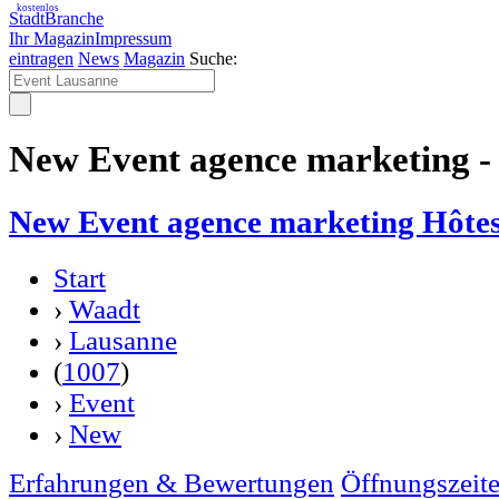
kostenlos
StadtBranche
Ihr Magazin
Impressum
eintragen
News
Magazin
Suche:
New Event agence marketing -
New Event agence marketing Hôtes
Start
›
Waadt
›
Lausanne
(
1007
)
›
Event
›
New
Erfahrungen & Bewertungen
Öffnungszeit