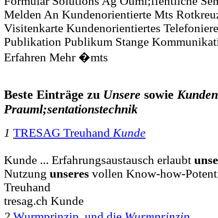
Formular Solutions Ag Ouml;ffentliche S
Melden An Kundenorientierte Mts Rotkre
Visitenkarte Kundenorientiertes Telefonier
Publikation Publikum Stange Kommunikat
Erfahren Mehr �mts
Beste Einträge zu
Unsere
sowie
Kunden
Prauml;sentationstechnik
1
TRESAG Treuhand
Kunde
Kunde ... Erfahrungsaustausch erlaubt
unse
Nutzung
unseres
vollen Know-how-Potent
Treuhand
tresag.ch Kunde
2
Wurmprinzip  und die
Wurmprinzip