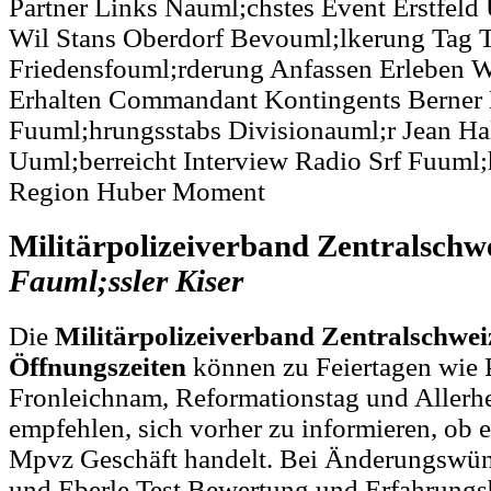
Partner Links Nauml;chstes Event Erstfeld
Wil Stans Oberdorf Bevouml;lkerung Tag 
Friedensfouml;rderung Anfassen Erleben Wi
Erhalten Commandant Kontingents Berner 
Fuuml;hrungsstabs Divisionauml;r Jean Hal
Uuml;berreicht Interview Radio Srf Fuuml;
Region Huber Moment
Militärpolizeiverband Zentralschw
Fauml;ssler
Kiser
Die
Militärpolizeiverband Zentralschwe
Öffnungszeiten
können zu Feiertagen wie P
Fronleichnam, Reformationstag und Allerh
empfehlen, sich vorher zu informieren, ob e
Mpvz Geschäft handelt. Bei Änderungswün
und Eberle Test Bewertung und Erfahrungs