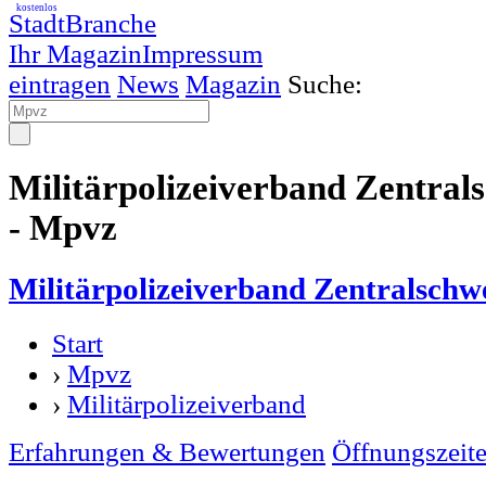
kostenlos
StadtBranche
Ihr Magazin
Impressum
eintragen
News
Magazin
Suche:
Militärpolizeiverband Zentra
- Mpvz
Militärpolizeiverband Zentralsch
Start
›
Mpvz
›
Militärpolizeiverband
Erfahrungen & Bewertungen
Öffnungszeit