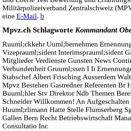
Militärpolizeiverband Zentralschweiz (MP
eine
E-Mail
.
b
Mpvz.ch Schlagworte
Kommandant
Obe
Ruuml;ckkehr Uuml;bernehmen Ernennun
Vizeprauml;sident Interimsprauml;sident 
Mitglieder Verdienste Gunsten News Conti
Verbundenheit Gruuml;ssen I Ii Ernennung
Stabschef Albert Frisching Ausserdem Wal
Mpvz Bestehen Gastredner Referenten Br H
Buuml;hler Stv Direktor Ndb Themen Bere
Schneider Willkommen! An Aufgeschalten 
Huuml;rlimann Hatte Stelle Flumserberg Sg
Gallen Bern Recht Betriebswirtschaft Mana
Consultatio Inc