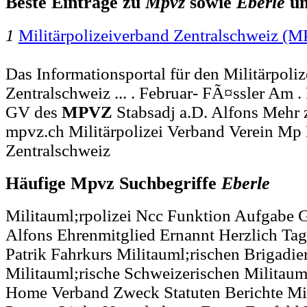
Beste Einträge zu
Mpvz
sowie
Eberle
u
1
Militärpolizeiverband Zentralschweiz (
Das Informationsportal für den Militärpoli
Zentralschweiz ... . Februar- FÃ¤ssler Am .
GV des
MPVZ
Stabsadj a.D. Alfons Mehr 
mpvz.ch Militärpolizei Verband Verein Mp M
Zentralschweiz
Häufige Mpvz Suchbegriffe
Eberle
Militauml;rpolizei Ncc Funktion Aufgabe 
Alfons Ehrenmitglied Ernannt Herzlich Ta
Patrik Fahrkurs Militauml;rischen Brigadie
Militauml;rische Schweizerischen Militaum
Home Verband Zweck Statuten Berichte Mit