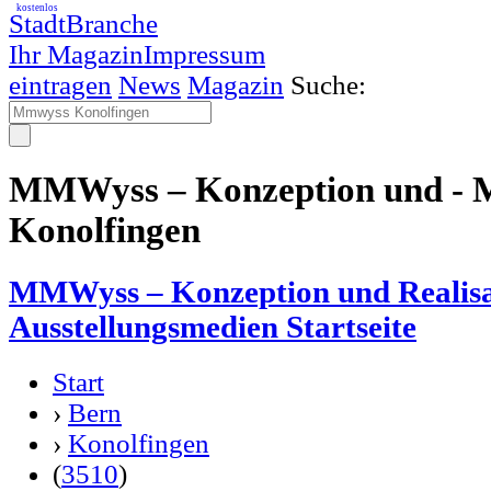
kostenlos
StadtBranche
Ihr Magazin
Impressum
eintragen
News
Magazin
Suche:
MMWyss – Konzeption und -
Konolfingen
MMWyss – Konzeption und Realisa
Ausstellungsmedien Startseite
Start
›
Bern
›
Konolfingen
(
3510
)