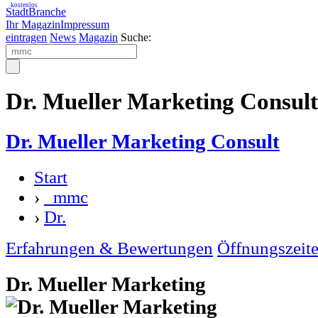
kostenlos
StadtBranche
Ihr Magazin
Impressum
eintragen
News
Magazin
Suche:
Dr. Mueller Marketing Consul
Dr. Mueller Marketing Consult
Start
›
_mmc
›
Dr.
Erfahrungen & Bewertungen
Öffnungszeit
Dr. Mueller Marketing