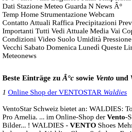
Dati Stazione Meteo Guarda N News Â°
Temp Home Strumentazione Webcam
Contatto Attuali Raffica Precipitazioni Pre
Importanti Tutti Vedi Attuale Media Vai C
Condizioni Video Suolo Umidità Pression
Vecchi Sabato Domenica Lunedì Queste Li
Meteonews
Beste Einträge zu
Â°c
sowie
Vento
und
1
Online Shop der VENTOSTAR
Waldies
VentoStar Schweiz bietet an: WALDIES: T
Pro Amelia. ... im Online-Shop der
Vento
-S
Bilder... ! WALDIES -
VENTO
Shoes Mehr 