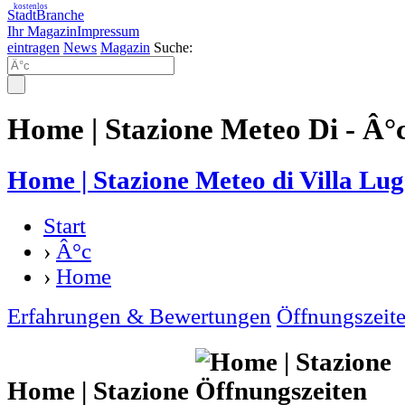
kostenlos
StadtBranche
Ihr Magazin
Impressum
eintragen
News
Magazin
Suche:
Home | Stazione Meteo Di - Â°
Home | Stazione Meteo di Villa Lu
Start
›
Â°c
›
Home
Erfahrungen & Bewertungen
Öffnungszeit
Home | Stazione