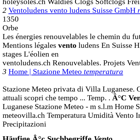
holeysoles.ch Waldies Clogs Softclogs Frei
2
Ventoludens vento ludens Suisse GmbH
1350
Orbe
Les énergies renouvelables le chemin du fut
Mentions légales
vento
ludens En Suisse H
stages L'éolien en
ventoludens.ch Renouvelables. Projets Ven
3
Home | Stazione Meteo
temperatura
Stazione Meteo privata di Villa Luganese. 
attuali scopri che tempo ... Temp. .
Â
°
C
Ve
Luganese Stazione Meteo - m s.l.m Home 
meteovilla.ch Temperatura Umidità Vento I
Precipitazioni
Häufige Â°c Suchbegriffe
Vento