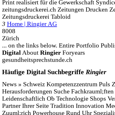
Print realisiert für die Gewerkschaft Syndi
zeitungsdruckerei.ch Zeitungen Drucken Z
Zeitungsdruckerei Tabloid
3
Home | Ringier AG
8008
Zürich
... on the links be­low. Entire Portfolio Pub
Digital
About
Ringier
Foryears
gesundheitsprechstunde.ch
Häufige Digital Suchbegriffe
Ringier
News » Schweiz Kompetenzzentrum Puls Z
Herausforderungen Suche Fachkrauml;ften 
Leidenschaftlich Ob Technologie Shops V
Partner Ihrer Seite Tradition Innovation M
Zuuml;rich Powerhouse Rund Uhr Speziali