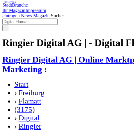
kostenlos
StadtBranche
Ihr Magazin
Impressum
eintragen
News
Magazin
Suche:
Ringier Digital AG | - Digital 
Ringier Digital AG | Online Marktp
Marketing :
Start
›
Freiburg
›
Flamatt
(
3175
)
›
Digital
›
Ringier