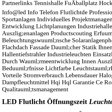
Partnerlinks Tennishalle FuÃballplatz Hoc
Info@led Info Telefon Flutlichtde Profess
Sportanlagen Individuelles Projektmanage
Entwicklung Lichtplanungen Industriehalle
Auszlig;enanlagen Productscouting Erfuum
Beleuchtungswuuml;nsche Solaranlagenph
Flachdach Fassade Dauml;cher Statik Ihnen
Hallentiefstrahler Industrieleuchten Einsat
Durch Wauml;rmeentwicklung Innen Auszl
Beduuml;rfnisse Lichtfarbe Leuchtstauml;r
Vorteile Stromverbrauch Lebensdauer Hal
Dampfleuchtmittel Hqi Hql Garantie Ce Ro
Qualitauml;tsmanagement
LED Flutlicht Öffnungszeit
Leucht