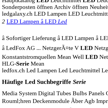
Hauptkatalog
LED
Leuchtmittel
LED
Leuc
Sonderposten öffnen Archiv öffnen Neuhe
ledgalaxy.ch LED Lampen LED Leuchtmitt
2
LED Lampen â LED
Led
â Sofortiger Lieferung â LED Lampen â L
â LedFox AG ... NetzgerÃ¤te V
LED
Netzg
Konstantstromquellen Mean Well
LED
Net
HLG-
Serie
Mean
ledfox.ch Led Lampen Led Leuchtmittel Le
Häufige Led Suchbegriffe
Serie
Media System Digital Tubes Bulbs Panels 
Rouml;hren Deckenmodule Ãber Agb Impr