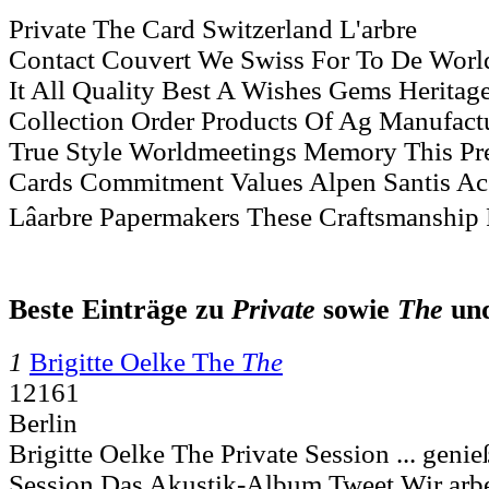
Private The Card Switzerland L'arbre
Contact Couvert We Swiss For To De Worl
It All Quality Best A Wishes Gems Heritag
Collection Order Products Of Ag Manufact
True Style Worldmeetings Memory This Pr
Cards Commitment Values Alpen Santis Ac
Lâarbre Papermakers These Craftsmanship
Beste Einträge zu
Private
sowie
The
un
1
Brigitte Oelke The
The
12161
Berlin
Brigitte Oelke The Private Session ... geni
Session Das Akustik-Album Tweet Wir arb