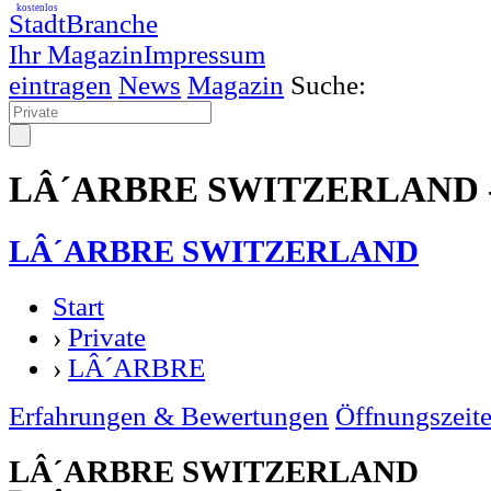
kostenlos
StadtBranche
Ihr Magazin
Impressum
eintragen
News
Magazin
Suche:
LÂ´ARBRE SWITZERLAND - 
LÂ´ARBRE SWITZERLAND
Start
›
Private
›
LÂ´ARBRE
Erfahrungen & Bewertungen
Öffnungszeit
LÂ´ARBRE SWITZERLAND