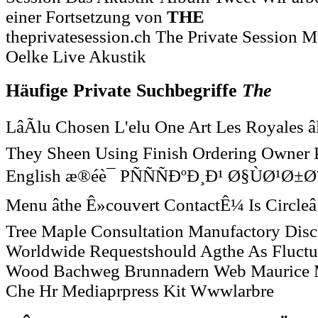
einer Fortsetzung von
THE
theprivatesession.ch The Private Session Mu
Oelke Live Akustik
Häufige Private Suchbegriffe
The
LâÃlu Chosen L'elu One Art Les Royales â
They Sheen Using Finish Ordering Owner 
English æ®éè¯ PÑÑÑÐºÐ¸Ð¹ Ø§ÙØ¹Ø±Ø
Menu âthe Ê»couvert ContactÊ¼ Is Circleâ
Tree Maple Consultation Manufactory Disc
Worldwide Requestshould Agthe As Fluctua
Wood Bachweg Brunnadern Web Maurice M
Che Hr Mediaprpress Kit Wwwlarbre