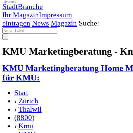
kostenlos
StadtBranche
Ihr Magazin
Impressum
eintragen
News
Magazin
Suche:
KMU Marketingberatung - Km
KMU Marketingberatung Home Ma
für KMU:
Start
›
Zürich
›
Thalwil
(
8800
)
›
Kmu