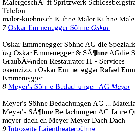
MalergeschÃ¤ft Spritzwerk Schlossbergst
Telefon
maler-kuehne.ch Kühne Maler Kühne Maler
7
Oskar Emmenegger Söhne
Oskar
Oskar Emmenegger Söhne AG die Spezialist
ï»¿ Oskar Emmenegger & SÃ¶
hne
AGdie Sp
GraubÃ¼nden Restaurator IT - Services
osemziz.ch Oskar Emmenegger Rafael Em
Emmenegger
8
Meyer's Söhne Bedachungen AG
Meyer
Meyer's Söhne Bedachungen AG ... Materi
Meyer's SÃ¶
hne
Bedachungen AG Jahre Qu
meyer-dach.ch Meyer Meyer Dach Dach
9
Introseite Laientheaterbühne