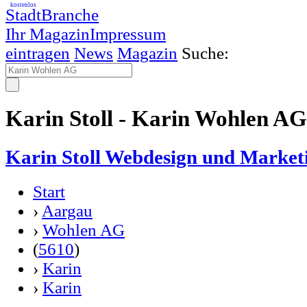
kostenlos
StadtBranche
Ihr Magazin
Impressum
eintragen
News
Magazin
Suche:
Karin Stoll - Karin Wohlen AG
Karin Stoll Webdesign und Marketi
Start
›
Aargau
›
Wohlen AG
(
5610
)
›
Karin
›
Karin