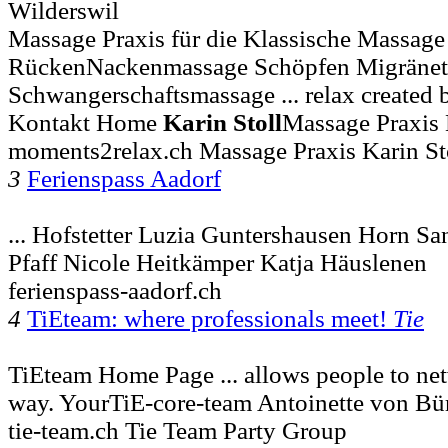
Wilderswil
Massage Praxis für die Klassische Massage
RückenNackenmassage Schöpfen Migränet
Schwangerschaftsmassage ... relax create
Kontakt Home
Karin
Stoll
Massage Praxis
moments2relax.ch Massage Praxis Karin St
3
Ferienspass Aadorf
... Hofstetter Luzia Guntershausen Horn S
Pfaff Nicole Heitkämper Katja Häuslenen
ferienspass-aadorf.ch
4
TiEteam: where professionals meet!
Tie
TiEteam Home Page ... allows people to net
way. YourTiE-core-team Antoinette von Bü
tie-team.ch Tie Team Party Group