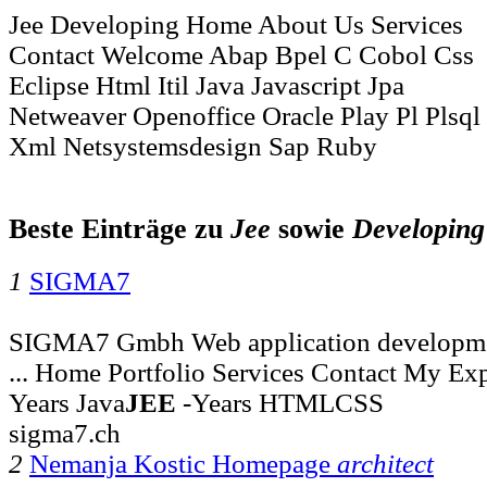
Jee Developing Home About Us Services
Contact Welcome Abap Bpel C Cobol Css
Eclipse Html Itil Java Javascript Jpa
Netweaver Openoffice Oracle Play Pl Plsql
Xml Netsystemsdesign Sap Ruby
Beste Einträge zu
Jee
sowie
Developing
1
SIGMA7
SIGMA7 Gmbh Web application developme
... Home Portfolio Services Contact My Ex
Years Java
JEE
-Years HTMLCSS
sigma7.ch
2
Nemanja Kostic Homepage
architect