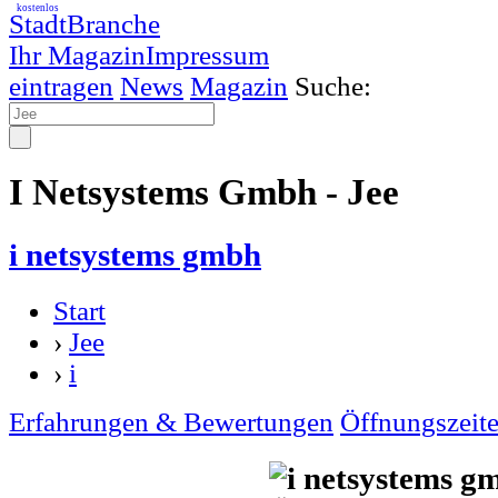
kostenlos
StadtBranche
Ihr Magazin
Impressum
eintragen
News
Magazin
Suche:
I Netsystems Gmbh - Jee
i netsystems gmbh
Start
›
Jee
›
i
Erfahrungen & Bewertungen
Öffnungszeit