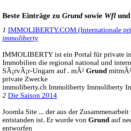
Beste Einträge zu
Grund
sowie
Wfl
un
1
IMMOLIBERTY.COM (Internationale pri
immoliberty
IMMOLIBERTY ist ein Portal für private in
Immobilien die regional national und interna
SÃ¡rvÃ¡r-Ungarn auf . mÂ²
Grund
mitmÂ
private Zwecke
immoliberty.ch Immoliberty Immoliberty I
2
Die Saison 2014
Joomla Site ... der aus der Zusammenarbei
entstanden ist. Er wurde von
Grund
auf ne
entworfen