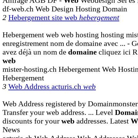
Anfrage AGB DF -
Web
Webdesign Sei es f
df-web.ch Web Design Hosting Domain
2
Hebergement site web
hebergement
Hebergement web web hosting hosting mist
enregistrement nom de domaine avec ... - G
avez déjà un nom de
domaine
cliquez ici R
web
mister-hosting.ch Hebergement Web Hosti
Hebergement
3
Web Address acturis.ch
web
Web Address registered by Domainmonster.
Transfer your web address. ... Level
Domai
discounts for your
web
addresses. Latest
W
News